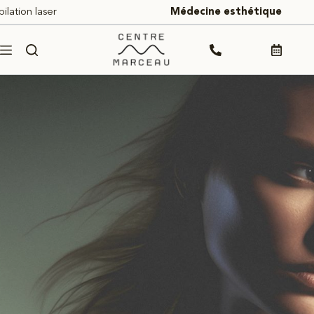
Passer
pilation laser
Médecine esthétique
au
contenu