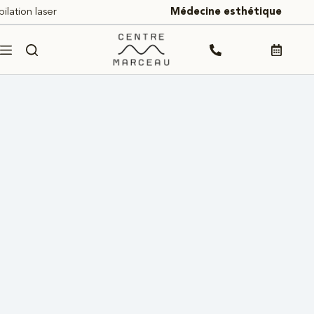
Passer
pilation laser
Médecine esthétique
au
contenu